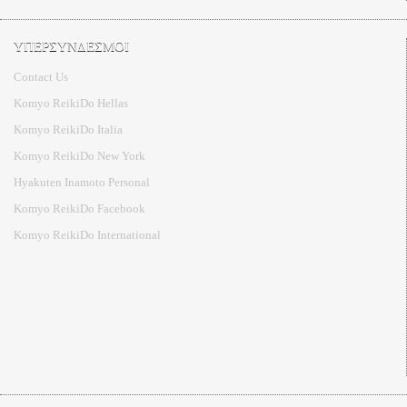
ΥΠΕΡΣΥΝΔΕΣΜΟΙ
Contact Us
Komyo ReikiDo Hellas
Komyo ReikiDo Italia
Komyo ReikiDo New York
Hyakuten Inamoto Personal
Komyo ReikiDo Facebook
Komyo ReikiDo International