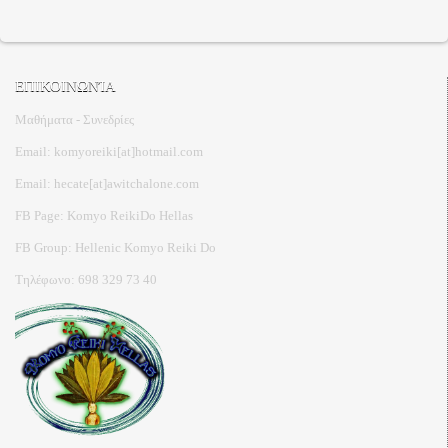
ΕΠΙΚΟΙΝΩΝΊΑ
Μαθήματα - Συνεδρίες
Email: komyoreiki[at]hotmail.com
Email: hecate[at]awitchalone.com
FB Page: Komyo ReikiDo Hellas
FB Group: Hellenic Komyo Reiki Do
Τηλέφωνο: 698 329 73 40