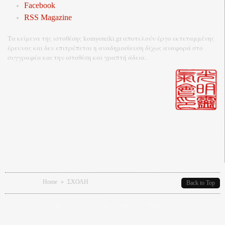
Facebook
RSS Magazine
Τα κείμενα της ιστοθέσης komyoreiki.gr αποτελούν έργο εκτεταμμένης
έρευνας και δεν επιτρέπεται η αναδημοσίευση δίχως αναφορά στο
συγγραφέα και την ιστοθέση και γραπτή άδεια.
You are here
Home
»
ΣΧΟΛΗ
Back to Top
Copyright ©2015-2022 Komyo Reiki Do All Rights Reserved