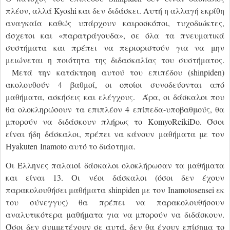
πλέον, αλλά
Kyoshi
και δεν διδάσκει. Αυτή η αλλαγή εκρίθη
αναγκαία καθώς υπάρχουν καιροσκόποι, τυχοδιώκτες,
άσχετοι και «παρατράγουδα», σε όλα τα πνευματικά
συστήματα και πρέπει να περιοριστούν για να μην
μειώνεται η ποιότητα της διδασκαλίας του συστήματος.
Μετά την κατάκτηση αυτού του επιπέδου (
shinpiden
)
ακολουθούν 4 βαθμοί, οι οποίοι συνοδεύονται από
μαθήματα, ασκήσεις και ελέγχους. Άρα, οι δάσκαλοι που
θα ολοκληρώσουν τα επιπλέον 4 επίπεδα-υποβαθμούς, θα
μπορούν να διδάσκουν πλήρως το
KomyoReikiDo
. Όσοι
είναι ήδη δάσκαλοι, πρέπει να κάνουν μαθήματα με τον
Hyakuten Inamoto
αυτό το διάστημα.
Οι Έλληνες παλαιοί δάσκαλοι ολοκλήρωσαν τα μαθήματα
και είναι 13. Οι νέοι δάσκαλοι (όσοι δεν έχουν
παρακολουθήσει μαθήματα
shinpiden
με τον
Inamotosensei
εκ
του σύνεγγυς) θα πρέπει να παρακολουθήσουν
αναλυτικότερα μαθήματα για να μπορούν να διδάσκουν.
Όσοι δεν συμμετέχουν σε αυτά, δεν θα έχουν επίσημα το