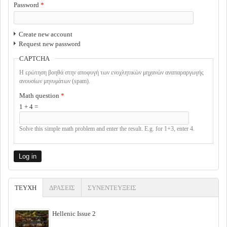
Password
*
Create new account
Request new password
CAPTCHA
Η ερώτηση βοηθά στην αποφυγή των ενοχλητικών μηχανών αναπαραργωγής
ανουσίων μηνυμάτων (spam).
Math question
*
1 + 4 =
Solve this simple math problem and enter the result. E.g. for 1+3, enter 4.
ΤΕΥΧΗ
(ACTIVE TAB)
ΔΡΑΣΕΙΣ
ΣΥΝΕΝΤΕΥΞΕΙΣ
Hellenic Issue 2