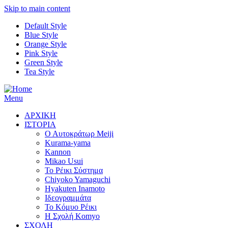
Skip to main content
Default Style
Blue Style
Orange Style
Pink Style
Green Style
Tea Style
Menu
ΑΡΧΙΚΗ
ΙΣΤΟΡΙΑ
Ο Αυτοκράτωρ Meiji
Kurama-yama
Kannon
Mikao Usui
Το Ρέικι Σύστημα
Chiyoko Yamaguchi
Hyakuten Inamoto
Ιδεογραμμάτα
Το Κόμυο Ρέικι
H Σχολή Komyo
ΣΧΟΛΗ