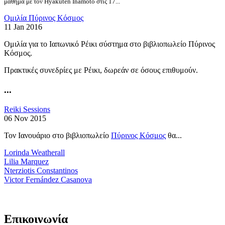
μάθημα με τον Hyakuten Inamoto στις 17...
Ομιλία Πύρινος Κόσμος
11 Jan 2016
Ομιλία για το Ιαπωνικό Ρέικι σύστημα στο βιβλιοπωλείο Πύρινος
Κόσμος.
Πρακτικές συνεδρίες με Ρέικι, δωρεάν σε όσους επιθυμούν.
...
Reiki Sessions
06 Nov 2015
Τον Ιανουάριο στο βιβλιοπωλείο
Πύρινος Κόσμος
θα...
Lorinda Weatherall
Lilia Marquez
Nterziotis Constantinos
Victor Fernández Casanova
Επικοινωνία