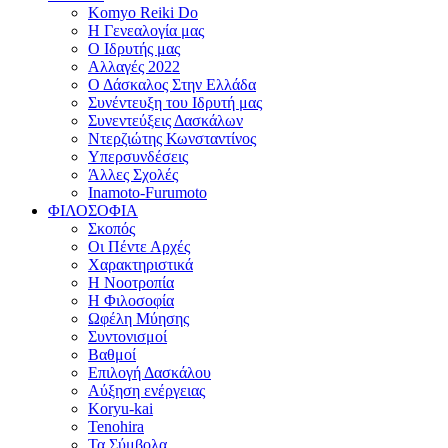
Komyo Reiki Do
Η Γενεαλογία μας
Ο Ιδρυτής μας
Αλλαγές 2022
Ο Δάσκαλος Στην Ελλάδα
Συνέντευξη του Ιδρυτή μας
Συνεντεύξεις Δασκάλων
Ντερζιώτης Κωνσταντίνος
Υπερσυνδέσεις
Άλλες Σχολές
Inamoto-Furumoto
ΦΙΛΟΣΟΦΙΑ
Σκοπός
Οι Πέντε Αρχές
Χαρακτηριστικά
Η Νοοτροπία
Η Φιλοσοφία
Ωφέλη Μύησης
Συντονισμοί
Βαθμοί
Επιλογή Δασκάλου
Αύξηση ενέργειας
Koryu-kai
Tenohira
Τα Σύμβολα