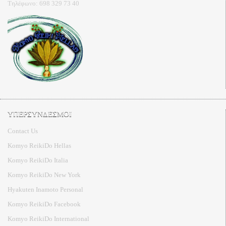
Τηλέφωνο: 698 329 73 40
ΥΠΕΡΣΥΝΔΕΣΜΟΙ
Contact Us
Komyo ReikiDo Hellas
Komyo ReikiDo Italia
Komyo ReikiDo New York
Hyakuten Inamoto Personal
Komyo ReikiDo Facebook
Komyo ReikiDo International