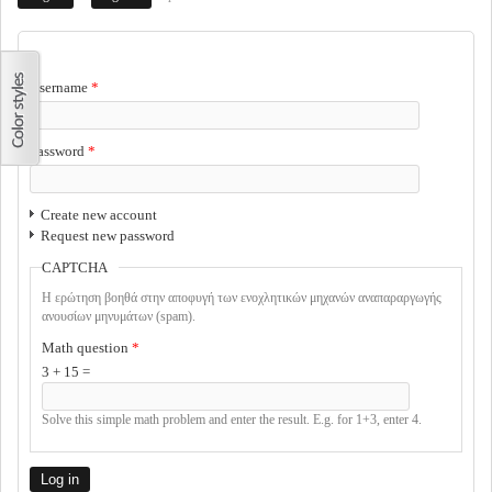
USER LOGIN
Username
*
Password
*
Create new account
Request new password
CAPTCHA
Η ερώτηση βοηθά στην αποφυγή των ενοχλητικών μηχανών αναπαραργωγής
ανουσίων μηνυμάτων (spam).
Math question
*
3 + 15 =
Solve this simple math problem and enter the result. E.g. for 1+3, enter 4.