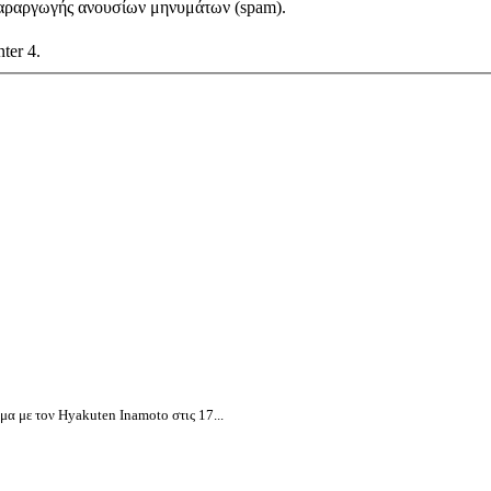
αραργωγής ανουσίων μηνυμάτων (spam).
nter 4.
α με τον Hyakuten Inamoto στις 17...