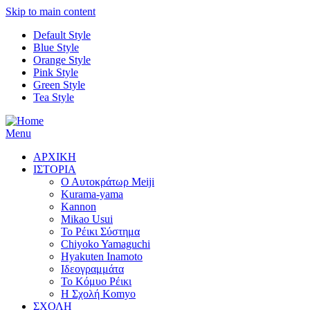
Skip to main content
Default Style
Blue Style
Orange Style
Pink Style
Green Style
Tea Style
Menu
ΑΡΧΙΚΗ
ΙΣΤΟΡΙΑ
Ο Αυτοκράτωρ Meiji
Kurama-yama
Kannon
Mikao Usui
Το Ρέικι Σύστημα
Chiyoko Yamaguchi
Hyakuten Inamoto
Ιδεογραμμάτα
Το Κόμυο Ρέικι
H Σχολή Komyo
ΣΧΟΛΗ