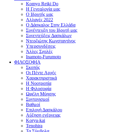
Komyo Reiki Do
Η Γενεαλογία μας
Ο Ιδρυτής μας
Αλλαγές 2022
Ο Δάσκαλος Στην Ελλάδα
Συνέντευξη του Ιδρυτή μας
Συνεντεύξεις Δασκάλων
Ντερζιώτης Κωνσταντίνος
Υπερσυνδέσεις
Άλλες Σχολές
Inamoto-Furumoto
ΦΙΛΟΣΟΦΙΑ
Σκοπός
Οι Πέντε Αρχές
Χαρακτηριστικά
Η Νοοτροπία
Η Φιλοσοφία
Ωφέλη Μύησης
Συντονισμοί
Βαθμοί
Επιλογή Δασκάλου
Αύξηση ενέργειας
Koryu-kai
Tenohira
Τα Σύμβολα