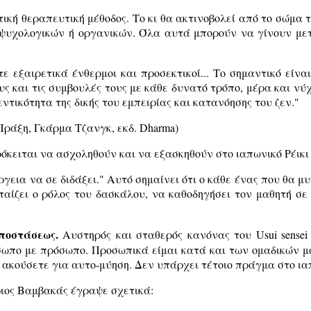
ατική θεραπευτική μέθοδος. Το κι θα ακτινοβολεί από το σώμα
 ψυχολογικών ή οργανικών. Όλα αυτά μπορούν να γίνουν μετ
στε εξαιρετικά ένθερμοι και προσεκτικοί... Το σημαντικό εί
 και τις συμβουλές τους με κάθε δυνατό τρόπο, μέρα και νύχ
εντικότητα της δικής του εμπειρίας και κατανόησης του ζεν."
Πράξη, Γκάρμα Τζανγκ, εκδ. Dharma)
 πρόκειται να ασχοληθούν και να εξασκηθούν στο ιαπωνικό Ρέικι
 ενέργεια να σε διδάξει." Αυτό σημαίνει ότι ο κάθε ένας που θα
 παίζει ο ρόλος του δασκάλου, να καθοδηγήσει τον μαθητή σε
ποστάσεως.
Αυστηρός και σταθερός κανόνας του Usui sensei
σωπο με πρόσωπο. Προσωπικά είμαι κατά και των ομαδικών μαθ
α ακούσετε για αυτο-μύηση. Δεν υπάρχει τέτοιο πράγμα στο ια
τριος Βαμβακάς έγραψε σχετικά: