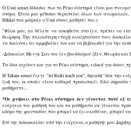
Ο Usui sensei δίδασκε πως το Ρέικι σύστημα είναι μια πνευμ
στόμα. Είναι μια μέθοδος θεραπείας όλων των ανωμαλιών,
Hikkei που μοίραζε ο Usui στους μαθητές του.)
"Φίλοι μου, αν θέλετε να ασκηθείτε στο ζεν, πρέπει να εί
θεώρηση. Την παλαιότερη εποχή αναζητούσαν τους δασκάλους
να διαλύσει τις αμφιβολίες του και να βεβαιωθεί για την αυθ
-Δάσκαλος Μενγκ Σαν του ζεν βουδδισμού (Ζεν, Θεωρία και 
Τα ίδια ισχύουν και για το Ρέικι σύστημα, ειδικά για όσους
Η Takata sensei έλεγε "let Reiki teach you", δηλαδή "άσε την
ζωή του, οι οποίες είναι καθαρά προσωπικές. Εδώ σημασία
μαθήματα...
*Οι μυήσεις στο Ρέικι σύστημα δεν γίνονται ποτέ εξ α
ενέργεια του μαθητή του και τα μαθήματα να γίνονται πρό
κόσμο της φαντασίας που μπορεί να ζει ο καθένας, μπορεί ν
Επί της διδασκαλίας από την ενέργεια, ο μαθητής μου Δημή