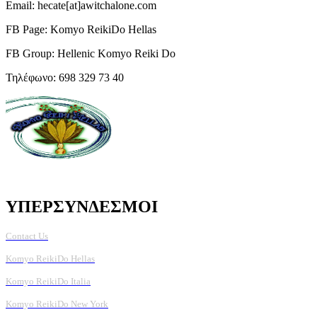
Email: hecate[at]awitchalone.com
FB Page: Komyo ReikiDo Hellas
FB Group: Hellenic Komyo Reiki Do
Τηλέφωνο: 698 329 73 40
ΥΠΕΡΣΥΝΔΕΣΜΟΙ
Contact Us
Komyo ReikiDo Hellas
Komyo ReikiDo Italia
Komyo ReikiDo New York