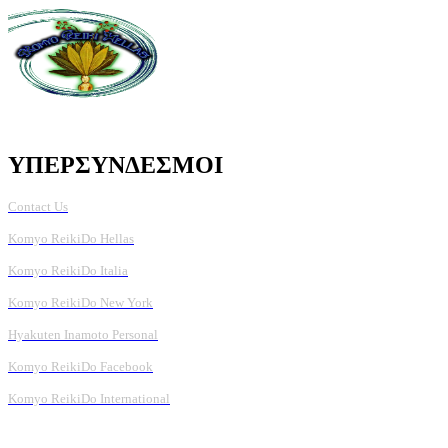
ΥΠΕΡΣΥΝΔΕΣΜΟΙ
Contact Us
Komyo ReikiDo Hellas
Komyo ReikiDo Italia
Komyo ReikiDo New York
Hyakuten Inamoto Personal
Komyo ReikiDo Facebook
Komyo ReikiDo International