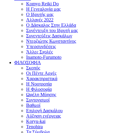
Komyo Reiki Do
Η Γενεαλογία μας
Ο Ιδρυτής μας
Αλλαγές 2022
Ο Δάσκαλος Στην Ελλάδα
Συνέντευξη του Ιδρυτή μας
Συνεντεύξεις Δασκάλων
Ντερζιώτης Κωνσταντίνος
Υπερσυνδέσεις
Άλλες Σχολές
Inamoto-Furumoto
ΦΙΛΟΣΟΦΙΑ
Σκοπός
Οι Πέντε Αρχές
Χαρακτηριστικά
Η Νοοτροπία
Η Φιλοσοφία
Ωφέλη Μύησης
Συντονισμοί
Βαθμοί
Επιλογή Δασκάλου
Αύξηση ενέργειας
Koryu-kai
Tenohira
Τα Σύμβολα