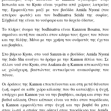
Ιαπωνία και το Kyoto είναι γεμάτο από χώρους λατρείας
της. Εμφανίζεται μαζί με τον βούδδα Amida Nyorai (του
απείρου φωτός) και τον bodhisattva Seishi της σοφίας.
Σύμβολά της είναι το νούφαρο και το δοχείο ύδατος.
Το πλήρες όνομα της bodhisattva είναι Kanzeon Bosatsu, που
σημαίνει αυτή που ακούει στον κόσμο τους ήχους του πόνου
και της θλίψης. Μόνο με την χρήση του ονόματός της έχεται
και βοηθάει.
Στο βόρειο Kyoto, στο ναό Sanzen-in ο βούδδας Amida Nyorai
της Jodo Shu ανοίγει το δρόμο με την Kannon δίπλα του. Σε
άλλον ναό στο Kyoto, στο Asakura-dο η Kannon απεικονίζεται
ως χιλιόχειρη, βαστώντας αντικείμενα ανακούφισης του
πόνου.
Oι δράσεις της Kannon επεκτείνονται και στη μετά θάνατον
ζωή, αφού σε κάθε χώρο κόλασης που θα καταλήξει η ψυχή,
υπάρχει μια Kannon για να την βοηθήσει, ακόμη και στην πιο
βαθιά κόλαση. Όταν κάποιος είναι να πάει στον παράδεισο,
η Kannon εμφανίζεται στην ψυχή και την βοηθά θα μπει
στον λωτό, ο οποίος την οδηγεί στον παράδεισο του Amida,