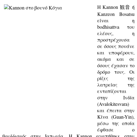
Η Kannon 観音 ή
Kanzeon Bosatsu
είναι η
bodhisattva του
ελέους, η
προστρέχουσα
σε όσους πονάνε
και υποφέρουν,
ακόμα και σε
όσους έχασαν το
δρόμο τους. Οι
ρίζες της
λατρείας της
εντοπίζονται
στην Ινδία
(Avalokitesvara)
και έπειτα στην
Κίνα (Guan-Yin),
μέσω της οποία
έφθασε ο
βουδδισμός στην Ιαπωνία. H Kannon αγαπήθηκε στην