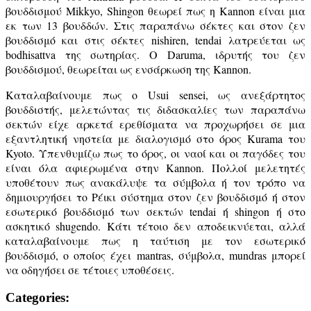
βουδδισμού Mikkyo, Shingon θεωρεί πως η Kannon είναι μια
εκ των 13 βουδδών. Στις παραπάνω σέκτες και στον ζεν
βουδδισμό και στις σέκτες nishiren, tendai λατρεύεται ως
bodhisattva της σωτηρίας. O Daruma, ιδρυτής του ζεν
βουδδισμού, θεωρείται ως ενσάρκωση της Kannon.
Καταλαβαίνουμε πως ο Usui sensei, ως ανεξάρτητος
βουδδιστής, μελετώντας τις διδασκαλίες των παραπάνω
σεκτών είχε αρκετά ερεθίσματα να προχωρήσει σε μια
εξαντλητική νηστεία με διαλογισμό στο όρος Kurama του
Kyoto. Υπενθυμίζω πως το όρος, οι ναοί και οι παγόδες του
είναι όλα αφιερωμένα στην Kannon. Πολλοί μελετητές
υποθέτουν πως ανακάλυψε τα σύμβολα ή τον τρόπο να
δημιουργήσει το Ρέικι σύστημα στον ζεν βουδδισμό ή στον
εσωτερικό βουδδισμό των σεκτών tendai ή shingon ή στο
ασκητικό shugendo. Κάτι τέτοιο δεν αποδεικνύεται, αλλά
καταλαβαίνουμε πως η ταύτιση με τον εσωτερικό
βουδδισμό, ο οποίος έχει mantras, σύμβολα, mundras μπορεί
να οδηγήσει σε τέτοιες υποθέσεις.
Categories: