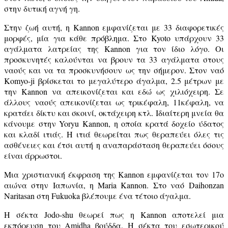
στην δυτική αγνή γη.
Στην ζωή αυτή, η Kannon εμφανίζεται με 33 διαφορετικές
μορφές, μία για κάθε πρόβλημα. Στο Kyoto υπάρχουν 33
αγάλματα λατρείας της Kannon για τον ίδιο λόγο. Οι
προσκυνητές καλούνται να βρουν τα 33 αγάλματα στους
ναούς και να τα προσκυνήσουν ως την σήμερον. Στον ναό
Komyo-ji βρίσκεται το μεγαλύτερο άγαλμα, 2.5 μέτρων με
την Kannon να απεικονίζεται και εδώ ως χιλιόχειρη. Σε
άλλους ναούς απεικονίζεται ως τρικέφαλη, 11κέφαλη, να
κρατάει δίκτυ και σκοινί, οκτάχειρη κτλ. Ιδιαίτερη μνεία θα
κάνουμε στην Yoryu Kannon, η οποία κρατά δοχείο ύδατος
και κλαδί ιτιάς. Η ιτιά θεωρείται πως θεραπεύει όλες τις
ασθένειες και έτσι αυτή η αναπαράσταση θεραπεύει όσους
είναι άρρωστοι.
Μια χριστιανική έκφραση της Kannon εμφανίζεται τον 17ο
αιώνα στην Ιαπωνία, η Maria Kannon. Στο ναό Daihonzan
Naritasan στη Fukuoka βλέπουμε ένα τέτοιο άγαλμα.
Η σέκτα Jodo-shu θεωρεί πως η Kannon αποτελεί μια
εκπόρευση του Amidha βούδδα. Η σέκτα του εσωτερικού