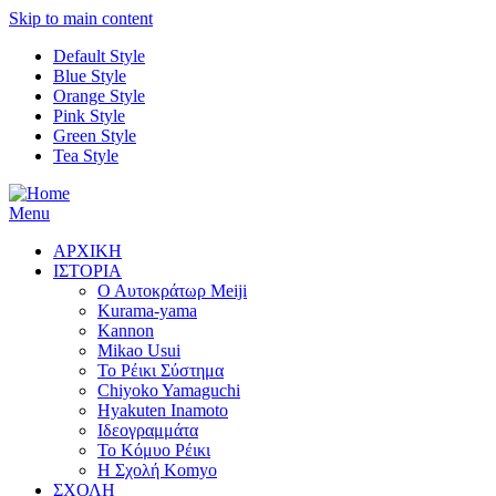
Skip to main content
Default Style
Blue Style
Orange Style
Pink Style
Green Style
Tea Style
Menu
ΑΡΧΙΚΗ
ΙΣΤΟΡΙΑ
Ο Αυτοκράτωρ Meiji
Kurama-yama
Kannon
Mikao Usui
Το Ρέικι Σύστημα
Chiyoko Yamaguchi
Hyakuten Inamoto
Ιδεογραμμάτα
Το Κόμυο Ρέικι
H Σχολή Komyo
ΣΧΟΛΗ