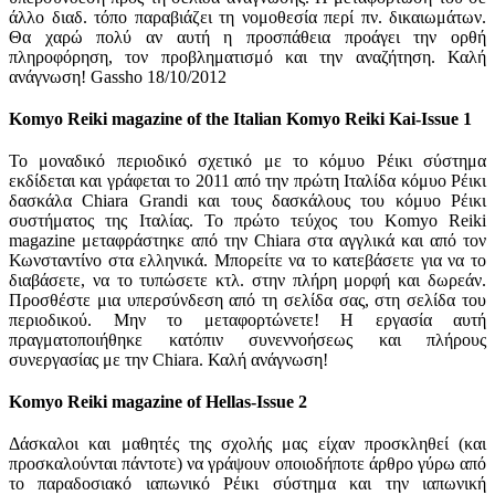
άλλο διαδ. τόπο παραβιάζει τη νομοθεσία περί πν. δικαιωμάτων.
Θα χαρώ πολύ αν αυτή η προσπάθεια προάγει την ορθή
πληροφόρηση, τον προβληματισμό και την αναζήτηση. Καλή
ανάγνωση! Gassho 18/10/2012
Komyo Reiki
magazine of the Italian Komyo Reiki Kai-Issue 1
Το μοναδικό περιοδικό σχετικό με το κόμυο Ρέικι σύστημα
εκδίδεται και γράφεται το 2011 από την πρώτη Ιταλίδα κόμυο Ρέικι
δασκάλα Chiara Grandi και
τους δασκάλους του κόμυο Ρέικι
συστήματος της Ιταλίας. Το πρώτο τεύχος του Komyo Reiki
magazine μεταφράστηκε από την Chiara στα αγγλικά και από τον
Κωνσταντίνο στα ελληνικά. Μπορείτε να το κατεβάσετε για να το
διαβάσετε, να το τυπώσετε κτλ. στην πλήρη μορφή και δωρεάν.
Προσθέστε μια υπερσύνδεση από τη σελίδα σας, στη σελίδα του
περιοδικού. Μην το μεταφορτώνετε! Η εργασία αυτή
πραγματοποιήθηκε κατόπιν συνεννοήσεως και πλήρους
συνεργασίας με την Chiara. Καλή ανάγνωση!
Komyo Reiki
magazine of Hellas-Issue 2
Δάσκαλοι και μαθητές της σχολής μας είχαν προσκληθεί (και
προσκαλούνται πάντοτε) να γράψουν οποιοδήποτε άρθρο γύρω από
το παραδοσιακό ιαπωνικό Ρέικι σύστημα και την ιαπωνική