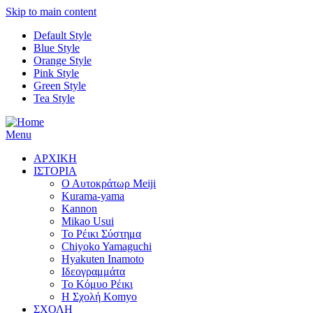
Skip to main content
Default Style
Blue Style
Orange Style
Pink Style
Green Style
Tea Style
Menu
ΑΡΧΙΚΗ
ΙΣΤΟΡΙΑ
Ο Αυτοκράτωρ Meiji
Kurama-yama
Kannon
Mikao Usui
Το Ρέικι Σύστημα
Chiyoko Yamaguchi
Hyakuten Inamoto
Ιδεογραμμάτα
Το Κόμυο Ρέικι
H Σχολή Komyo
ΣΧΟΛΗ