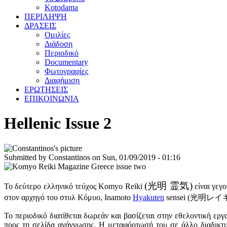
Kotodama
ΠΕΡΙΛΗΨΗ
ΔΡΑΣΕΙΣ
Ομιλίες
Διάδοση
Περιοδικό
Documentary
Φωτογραφίες
Διαφήμιση
ΕΡΩΤΗΣΕΙΣ
ΕΠΙΚΟΙΝΩΝΙΑ
Hellenic Issue 2
Submitted by
Constantinos
on
Sun, 01/09/2019 - 01:16
(光明 霊気)
Το δεύτερο ελληνικό τεύχος Komyo Reiki
είν
αι γεγο
στον αρχηγό του στυλ Κόμυο, Inamoto
Hyakuten
sensei (光明レイキ会・
Το περιοδικό διατίθεται δωρεάν και βασίζεται στην εθελοντική ερ
προς τη σελίδα ανάγνωσης. Η μεταφόρτωσή του σε άλλο διαδικτυ