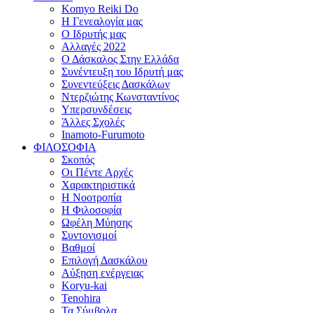
Komyo Reiki Do
Η Γενεαλογία μας
Ο Ιδρυτής μας
Αλλαγές 2022
Ο Δάσκαλος Στην Ελλάδα
Συνέντευξη του Ιδρυτή μας
Συνεντεύξεις Δασκάλων
Ντερζιώτης Κωνσταντίνος
Υπερσυνδέσεις
Άλλες Σχολές
Inamoto-Furumoto
ΦΙΛΟΣΟΦΙΑ
Σκοπός
Οι Πέντε Αρχές
Χαρακτηριστικά
Η Νοοτροπία
Η Φιλοσοφία
Ωφέλη Μύησης
Συντονισμοί
Βαθμοί
Επιλογή Δασκάλου
Αύξηση ενέργειας
Koryu-kai
Tenohira
Τα Σύμβολα