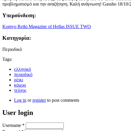
προβληματισμό και την αναζήτηση. Καλή ανάγνωση! Gassho 18/10/
Υπερσύνδεση:
Komyo Reiki Magazine of Hellas ISSUE TWO
Κατηγορία:
Περιοδικό
Tags:
ελληνικό
περιοδικό
ρέικι
κόμυο
τεύχος
Log in
or
register
to post comments
User login
Username
*