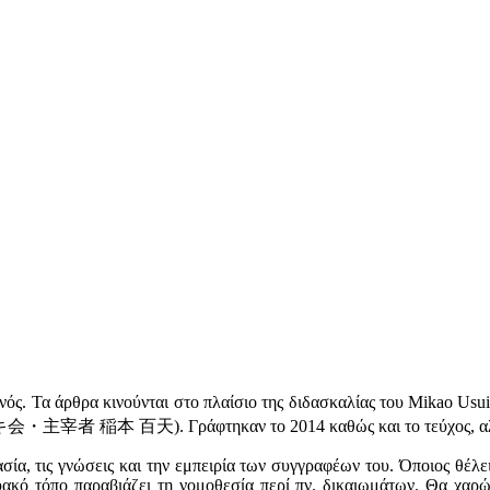
νός. Τ
α
άρθρα κινούνται στο πλαίσιο της διδασκαλίας του Mikao Usui 
主宰者 稲本 百天). Γράφτηκαν το 2014 καθώς και το τεύχος, αλλά α
γασία, τις γνώσεις και την εμπειρία των συγγραφέων του. Όποιος θέλ
ακό τόπο παραβιάζει τη νομοθεσία περί πν. δικαιωμάτων. Θα χαρ