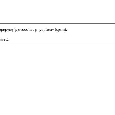
αραργωγής ανουσίων μηνυμάτων (spam).
nter 4.