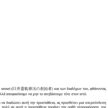
sensei (
臼井靈氣療法の創始者)
και των διαδόχων του, φθάνοντας
ποφασίσαμε να μην το ανεβάσουμε τότε στον ιστό.
ει να διαδώσει αυτή την προσπάθεια, ας προσθέσει μια υπερσύνδεση
ώ πολύ αν αυτή η προσπάθεια προάγει την ορθή πληροφόρηση, τον