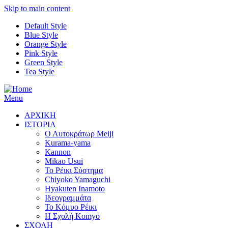
Skip to main content
Default Style
Blue Style
Orange Style
Pink Style
Green Style
Tea Style
Menu
ΑΡΧΙΚΗ
ΙΣΤΟΡΙΑ
Ο Αυτοκράτωρ Meiji
Kurama-yama
Kannon
Mikao Usui
Το Ρέικι Σύστημα
Chiyoko Yamaguchi
Hyakuten Inamoto
Ιδεογραμμάτα
Το Κόμυο Ρέικι
H Σχολή Komyo
ΣΧΟΛΗ