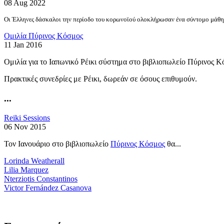
08 Aug 2022
Οι Έλληνες δάσκαλοι την περίοδο του κορωνοϊού ολοκλήρωσαν ένα σύντομο μάθημ
Ομιλία Πύρινος Κόσμος
11 Jan 2016
Ομιλία για το Ιαπωνικό Ρέικι σύστημα στο βιβλιοπωλείο Πύρινος Κ
Πρακτικές συνεδρίες με Ρέικι, δωρεάν σε όσους επιθυμούν.
...
Reiki Sessions
06 Nov 2015
Τον Ιανουάριο στο βιβλιοπωλείο
Πύρινος Κόσμος
θα...
Lorinda Weatherall
Lilia Marquez
Nterziotis Constantinos
Victor Fernández Casanova