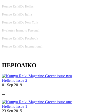
Komyo ReikiDo Hellas
Komyo ReikiDo Italia
Komyo ReikiDo New York
Hyakuten Inamoto Personal
Komyo ReikiDo Facebook
Komyo ReikiDo International
ΠΕΡΙΟΔΙΚΟ
Hellenic Issue 2
01 Sep 2019
...
Hellenic Issue 1
23 Sep 2015