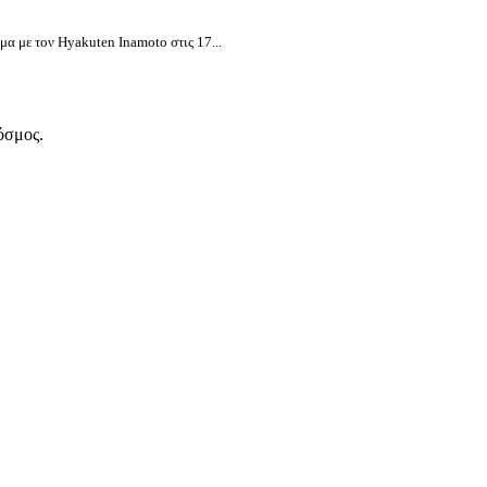
α με τον Hyakuten Inamoto στις 17...
όσμος.