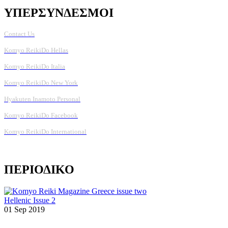
ΥΠΕΡΣΥΝΔΕΣΜΟΙ
Contact Us
Komyo ReikiDo Hellas
Komyo ReikiDo Italia
Komyo ReikiDo New York
Hyakuten Inamoto Personal
Komyo ReikiDo Facebook
Komyo ReikiDo International
ΠΕΡΙΟΔΙΚΟ
Hellenic Issue 2
01 Sep 2019
...