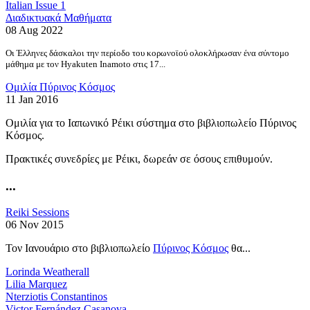
Italian Issue 1
Διαδικτυακά Μαθήματα
08 Aug 2022
Οι Έλληνες δάσκαλοι την περίοδο του κορωνοϊού ολοκλήρωσαν ένα σύντομο
μάθημα με τον Hyakuten Inamoto στις 17...
Ομιλία Πύρινος Κόσμος
11 Jan 2016
Ομιλία για το Ιαπωνικό Ρέικι σύστημα στο βιβλιοπωλείο Πύρινος
Κόσμος.
Πρακτικές συνεδρίες με Ρέικι, δωρεάν σε όσους επιθυμούν.
...
Reiki Sessions
06 Nov 2015
Τον Ιανουάριο στο βιβλιοπωλείο
Πύρινος Κόσμος
θα...
Lorinda Weatherall
Lilia Marquez
Nterziotis Constantinos
Victor Fernández Casanova