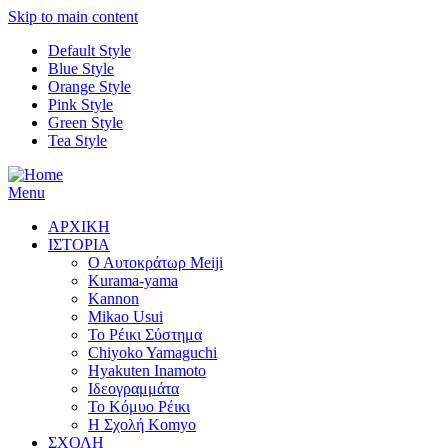
Skip to main content
Default Style
Blue Style
Orange Style
Pink Style
Green Style
Tea Style
Menu
ΑΡΧΙΚΗ
ΙΣΤΟΡΙΑ
Ο Αυτοκράτωρ Meiji
Kurama-yama
Kannon
Mikao Usui
Το Ρέικι Σύστημα
Chiyoko Yamaguchi
Hyakuten Inamoto
Ιδεογραμμάτα
Το Κόμυο Ρέικι
H Σχολή Komyo
ΣΧΟΛΗ