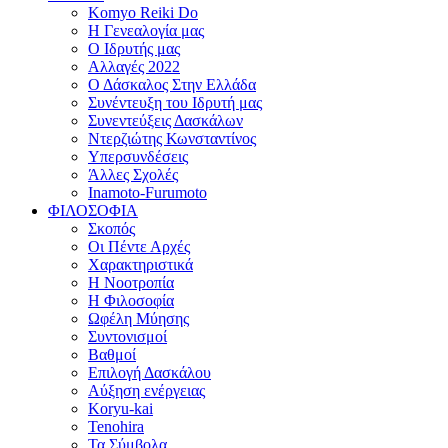
Komyo Reiki Do
Η Γενεαλογία μας
Ο Ιδρυτής μας
Αλλαγές 2022
Ο Δάσκαλος Στην Ελλάδα
Συνέντευξη του Ιδρυτή μας
Συνεντεύξεις Δασκάλων
Ντερζιώτης Κωνσταντίνος
Υπερσυνδέσεις
Άλλες Σχολές
Inamoto-Furumoto
ΦΙΛΟΣΟΦΙΑ
Σκοπός
Οι Πέντε Αρχές
Χαρακτηριστικά
Η Νοοτροπία
Η Φιλοσοφία
Ωφέλη Μύησης
Συντονισμοί
Βαθμοί
Επιλογή Δασκάλου
Αύξηση ενέργειας
Koryu-kai
Tenohira
Τα Σύμβολα